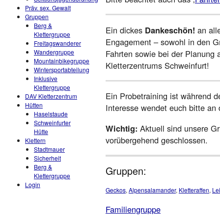
Präv. sex. Gewalt
Gruppen
Berg &
Ein dickes
Dankeschön!
an al
Klettergruppe
Engagement – sowohl in den Gru
Freitagswanderer
Fahrten sowie bei der Planung 
Wandergruppe
Mountainbikegruppe
Kletterzentrums Schweinfurt!
Wintersportabteilung
Inklusive
Klettergruppe
Ein Probetraining ist während d
DAV Kletterzentrum
Hütten
Interesse wendet euch bitte an
Haselstaude
Schweinfurter
Wichtig:
Aktuell sind unsere Gr
Hütte
vorübergehend geschlossen.
Klettern
Stadtmauer
Sicherheit
Berg &
Gruppen:
Klettergruppe
Login
Geckos
,
Alpensalamander
,
Kletteraffen
,
Le
Familiengruppe