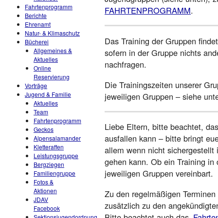
Fahrtenprogramm
FAHRTENPROGRAMM
.
Berichte
Ehrenamt
Natur- & Klimaschutz
Das Training der Gruppen finde
Bücherei
Allgemeines &
sofern in der Gruppe nichts and
Aktuelles
nachfragen.
Online
Reservierung
Die Trainingszeiten unserer Gru
Vorträge
Jugend & Familie
jeweiligen Gruppen – siehe unt
Aktuelles
Team
Fahrtenprogramm
Liebe Eltern, bitte beachtet, das
Geckos
ausfallen kann – bitte bringt eu
Alpensalamander
Kletteraffen
allem wenn nicht sichergestellt
Leistungsgruppe
gehen kann. Ob ein Training in d
Bergziegen
jeweiligen Gruppen vereinbart.
Familiengruppe
Fotos &
Aktionen
Zu den regelmäßigen Terminen 
JDAV
zusätzlich zu den angekündigte
Facebook
Bitte beachtet auch das ‚
Fahrt
Sektionsjugendordnung