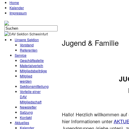
Home
Kalender
Impressum
Unsere Sektion
Jugend & Familie
Vorstand
Referenten
Service
Geschäftsstelle
Materialverleih
Mitgliedsbeiträge
Mitglied
JU
werden
Sektionsmitteilung
Vorteile einer
DAV
Mitgliedschaft
Newsletter
Satzung
Hallo! Herzlich willkommen auf 
Kontakt
hier Informationen unter
AKTUE
Aktuelles
Jugendgruppen (siehe unten), 
Kalender