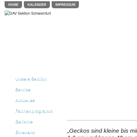
HOME
KALENDER
IMPRESSUM
Unsere Sektion
Service
Aktuelles
Fahrtenprogramm
Berichte
„Geckos sind kleine bis m
Ehrenamt