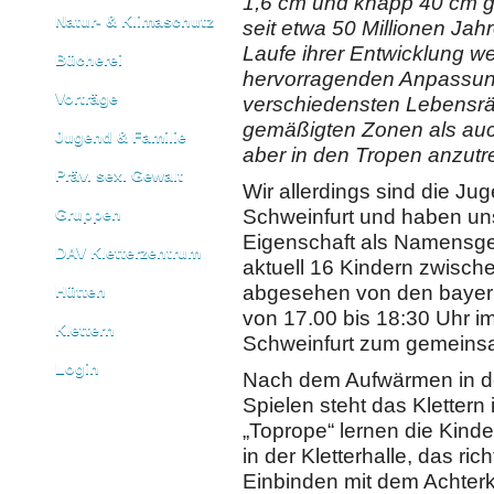
1,6 cm und knapp 40 cm g
Natur- & Klimaschutz
seit etwa 50 Millionen Jah
Laufe ihrer Entwicklung we
Bücherei
hervorragenden Anpassung
Vorträge
verschiedensten Lebensrä
gemäßigten Zonen als auch
Jugend & Familie
aber in den Tropen anzutre
Präv. sex. Gewalt
Wir allerdings sind die J
Schweinfurt und haben un
Gruppen
Eigenschaft als Namensg
DAV Kletterzentrum
aktuell 16 Kindern zwische
abgesehen von den bayeri
Hütten
von 17.00 bis 18:30 Uhr i
Klettern
Schweinfurt zum gemeinsa
Login
Nach dem Aufwärmen in der
Spielen steht das Kletter
„Toprope“ lernen die Kind
in der Kletterhalle, das ric
Einbinden mit dem Achter