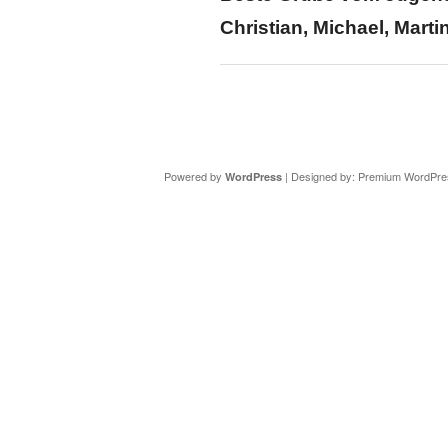
Christian, Michael, Marti
Copyright ©
DAV Sektion Schweinfurt
- Wir informieren ü
Powered by
| Designed by:
Premium WordPre
WordPress