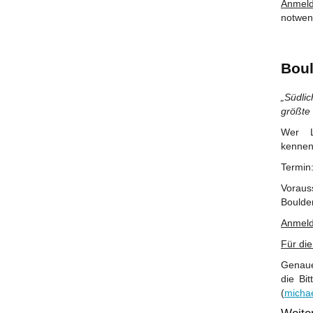
Anmeld
notwen
Boul
„Südli
größte
Wer L
kennen
Termin:
Voraus
Boulde
Anmeld
Für di
Genaue
die Bi
(
micha