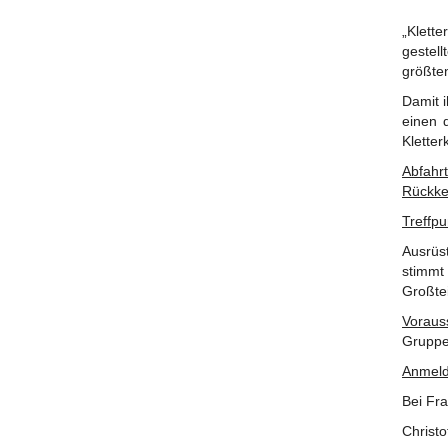
„Klett
gestel
größten
Damit i
einen 
Klette
Abfahrt
Rückke
Treffpu
Ausrüst
stimmt
Großte
Voraus
Gruppe
Anmel
Bei Fra
Christo