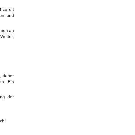
 zu oft
ten und
ammen an
Wetter,
e, daher
ab. Ein
ung der
ch!