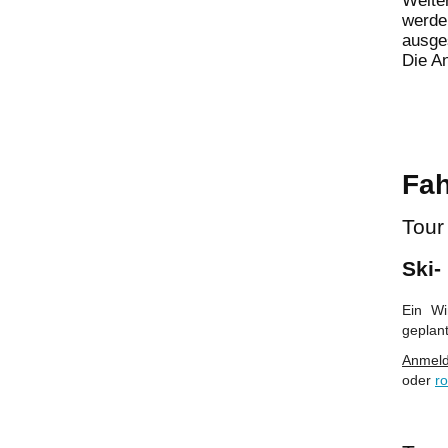
Weite
werd
ausge
Die An
Fah
Tour
Ski-
Ein Wi
geplan
Anmeld
oder
r