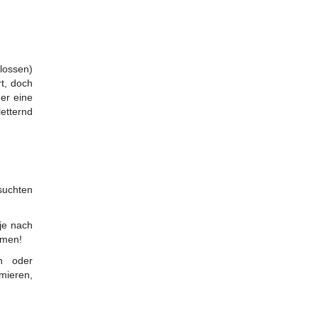
lossen)
t, doch
der eine
etternd
suchten
 je nach
mmen!
en oder
mieren,