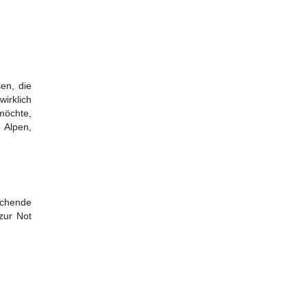
sen, die
rklich
möchte,
 Alpen,
echende
zur Not