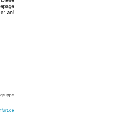
 Diese
epage
er an!
ngruppe
furt.de