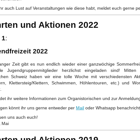
hr auch Lust auf Veranstaltungen wie diese habt, meldet euch gerne p
rten und Aktionen 2022
 1
:
ndfreizeit 2022
anger Zeit gibt es nun endlich wieder einer ganzwöchige Sommerfreiz
le Jugendgruppenmitglieder herzlichst eingeladen sind! Mitten
schen Schweiz haben wir eine tolle Woche mit verschiedensten Akti
rn, Klettersteig/Klettern, Schwimmen, Höhlentouren, etc.) und Wo
.
det ihr weitere Informationen zum Organistorischen und zur Anmeldun
agen könnt ihr uns gerne entweder per
Mail
oder Whatsapp benachricht
euen uns auch euch!
& Mai
rten und Aktionen 2019