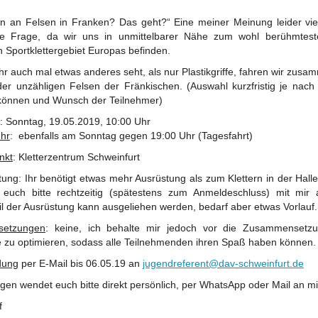
ern an Felsen in Franken? Das geht?“ Eine meiner Meinung leider viel
lte Frage, da wir uns in unmittelbarer Nähe zum wohl berühmtes
 Sportklettergebiet Europas befinden.
hr auch mal etwas anderes seht, als nur Plastikgriffe, fahren wir zus
der unzähligen Felsen der Fränkischen. (Auswahl kurzfristig je nach 
rkönnen und Wunsch der Teilnehmer)
: Sonntag, 19.05.2019, 10:00 Uhr
hr
: ebenfalls am Sonntag gegen 19:00 Uhr (Tagesfahrt)
nkt
: Kletterzentrum Schweinfurt
ung: Ihr benötigt etwas mehr Ausrüstung als zum Klettern in der Hall
 euch bitte rechtzeitig (spätestens zum Anmeldeschluss) mit mir 
il der Ausrüstung kann ausgeliehen werden, bedarf aber etwas Vorlauf.
setzungen
: keine, ich behalte mir jedoch vor die Zusammensetz
 zu optimieren, sodass alle Teilnehmenden ihren Spaß haben können.
dung
per E-Mail bis 06.05.19 an
jugendreferent@dav-schweinfurt.de
gen wendet euch bitte direkt persönlich, per WhatsApp oder Mail an mi
f