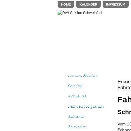
HOME
KALENDER
IMPRESSUM
Unsere Sektion
Erku
Service
Fahrt
Aktuelles
Fah
Fahrtenprogramm
Sch
Berichte
Vom 13
Ehrenamt
Schnee