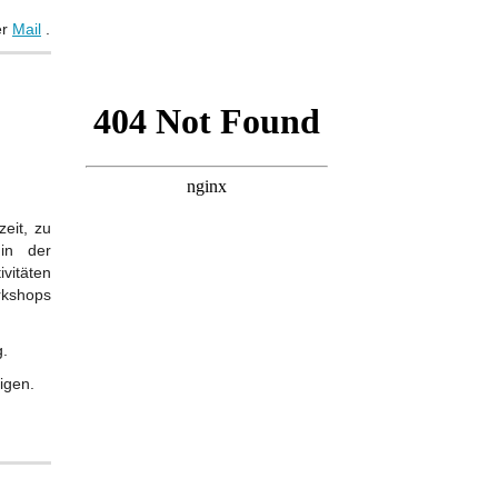
er
Mail
.
eit, zu
 in der
vitäten
rkshops
g.
igen.