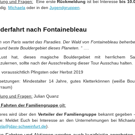
ung und Fragen:
Eine erste
Rückmeldung
ist bei Interesse
bis 10.
dig.
Michaela
oder in den
Jugendgruppen
.
derfahrt nach Fontainebleau
ch von Paris wartet das Paradies. Der Wald von Fontainebleau beherbe
 und beste Boulderge
biet dieses Planeten. “
….
ust hat, dieses magische Bouldergebiet mit herrlichem San
zulernen, sollte nach der Ausschreibung dieser Tour Ausschau halten.
 voraussichtlich Pfingsten oder Herbst 2019
setzungen: Mindestalter 14 Jahre, gutes Kletterkönnen (weiße Bou
rraum)
ung und Fragen:
Julian Quanz
e
Fahrten der Familiengruppe
gilt:
res wird über den
Verteiler der Familiengruppe
bekannt gegeben 
tte: Meldet Euch bei Interesse an den Unternehmungen bei Michae
ela@jdav-schweinfurt.de
).