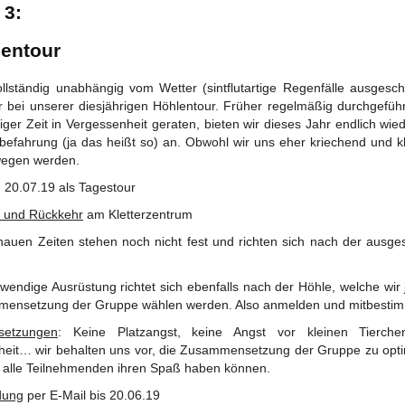
 3:
entour
ollständig unabhängig vom Wetter (sintflutartige Regenfälle ausgesch
ir bei unserer diesjährigen Höhlentour. Früher regelmäßig durchgeführ
niger Zeit in Vergessenheit geraten, bieten wir dieses Jahr endlich wie
befahrung (ja das heißt so) an. Obwohl wir uns eher kriechend und kl
wegen werden.
: 20.07.19 als Tagestour
t und Rückkehr
am Kletterzentrum
nauen Zeiten stehen noch nicht fest und richten sich nach der ausge
wendige Ausrüstung richtet sich ebenfalls nach der Höhle, welche wir
ensetzung der Gruppe wählen werden. Also anmelden und mitbesti
setzungen
: Keine Platzangst, keine Angst vor kleinen Tierch
heit… wir behalten uns vor, die Zusammensetzung der Gruppe zu opti
 alle Teilnehmenden ihren Spaß haben können.
dung
per E-Mail bis 20.06.19