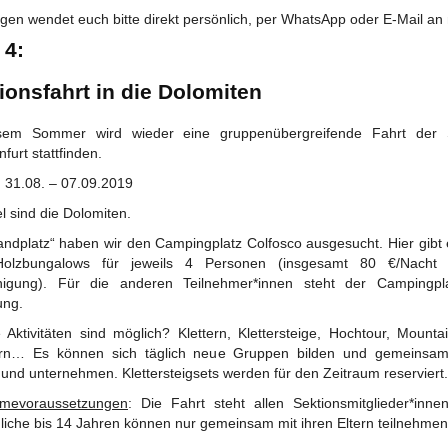
gen wendet euch bitte direkt persönlich, per WhatsApp oder E-Mail an
 4:
ionsfahrt in die Dolomiten
sem Sommer wird wieder eine gruppenübergreifende Fahrt der 
furt stattfinden.
: 31.08. – 07.09.2019
l sind die Dolomiten.
tandplatz“ haben wir den Campingplatz Colfosco ausgesucht. Hier gibt 
Holzbungalows für jeweils 4 Personen (insgesamt 80 €/Nacht 
nigung). Für die anderen Teilnehmer*innen steht der Campingpl
ung.
 Aktivitäten sind möglich? Klettern, Klettersteige, Hochtour, Mountai
n… Es können sich täglich neue Gruppen bilden und gemeinsa
und unternehmen. Klettersteigsets werden für den Zeitraum reserviert.
hmevoraussetzungen
: Die Fahrt steht allen Sektionsmitglieder*innen
liche bis 14 Jahren können nur gemeinsam mit ihren Eltern teilnehmen