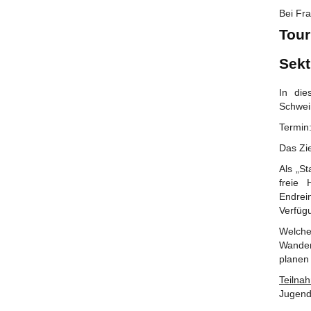
Bei Fra
Tour
Sekt
In die
Schwein
Termin
Das Zie
Als „S
freie 
Endrei
Verfüg
Welche
Wander
planen 
Teilna
Jugend