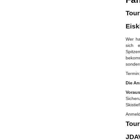
Tour
Eisk
Wer hat
sich 
Spitze
bekomm
sonder
Termin
Die An
Vorau
Sicher
Skistie
Anmeld
Tour
JDAV