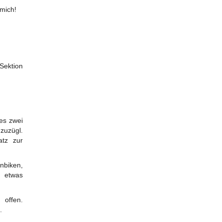
 mich!
Sektion
es zwei
zuzügl.
atz zur
nbiken,
m etwas
 offen.
.