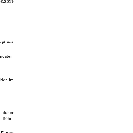
02.2019
rgt das
dstein
lder im
– daher
la Böhm