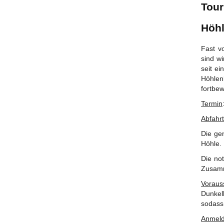
Tour
Höhl
Fast v
sind w
seit ei
Höhlen
fortbe
Termin
Abfahr
Die ge
Höhle.
Die not
Zusamm
Voraus
Dunkel
sodass
Anmel