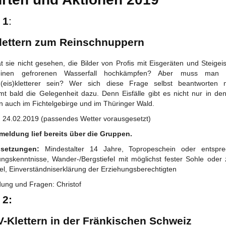
 1
:
lettern zum Reinschnuppern
 sie nicht gesehen, die Bilder von Profis mit Eisgeräten und Steigei
einen gefrorenen Wasserfall hochkämpfen? Aber muss man wi
n(eis)kletterer sein? Wer sich diese Frage selbst beantworten 
t bald die Gelegenheit dazu. Denn Eisfälle gibt es nicht nur in den
n auch im Fichtelgebirge und im Thüringer Wald.
: 24.02.2019 (passendes Wetter vorausgesetzt)
meldung lief bereits über die Gruppen.
ssetzungen:
Mindestalter 14 Jahre, Topropeschein oder entspr
ungskenntnisse, Wander-/Bergstiefel mit möglichst fester Sohle oder 
fel, Einverständniserklärung der Erziehungsberechtigten
ung und Fragen: Christof
 2:
-Klettern in der Fränkischen Schweiz