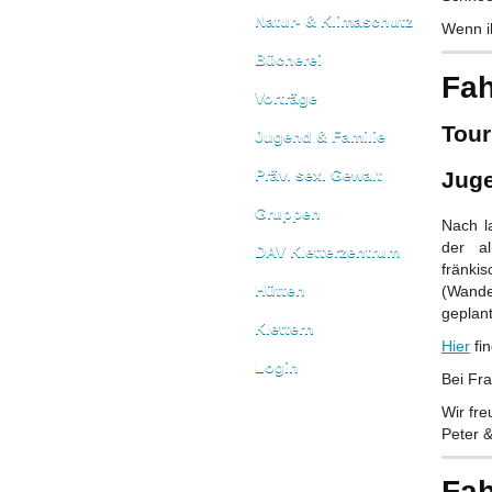
Natur- & Klimaschutz
Wenn i
Bücherei
Fah
Vorträge
Tour
Jugend & Familie
Präv. sex. Gewalt
Juge
Gruppen
Nach l
der al
DAV Kletterzentrum
fränki
Hütten
(Wande
geplant
Klettern
Hier
fin
Login
Bei Fr
Wir fr
Peter 
Fah