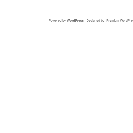
Copyright ©
DAV Sektion Schweinfurt
- Wir informieren ü
Powered by
| Designed by:
Premium WordPre
WordPress