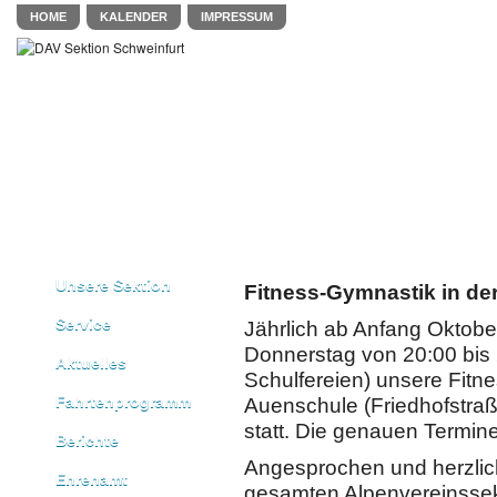
HOME
KALENDER
IMPRESSUM
Unsere Sektion
Fitness-Gymnastik in der
Service
Jährlich ab Anfang Oktobe
Donnerstag von 20:00 bis 
Aktuelles
Schulfereien) unsere Fitne
Fahrtenprogramm
Auenschule (Friedhofstraß
statt. Die genauen Termin
Berichte
Angesprochen und herzlich
Ehrenamt
gesamten Alpenvereinssek