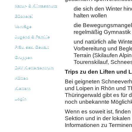
Natur- & Klimaschutz
die sich den Winter hin
halten wollen
Bücherei
die Bewegungsmangel 
Vorträge
regelmäßig Gymnastik 
Jugend & Familie
und natürlich alle Winte
Präv. sex. Gewalt
Vorbereitung und Begle
Terrain (Skilaufen Alpi
Gruppen
Tourenskilauf, Schnee
DAV Kletterzentrum
Trips zu den Liften und
Hütten
Bei geigneten Schneeverhä
und Loipen in Rhön und Th
Klettern
Thüringerwald gibt es für 
Login
noch unbekannte Möglichke
Wenn es soweit ist, finden 
Sektion und in der lokale
Informationen zu Terminen