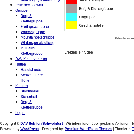
Präv. sex. Gewalt
Berg & Klettergruppe
Gruppen
Berg &
Skigruppe
Klettergruppe
Geschäftsstelle
Freitagswanderer
Wandergruppe
Mountainbikegruppe
Kalender entwi
Wintersportabteilung
Inklusive
Ereignis einfügen
Klettergruppe
DAV Kletterzentrum
Hütten
Haselstaude
Schweinfurter
Hütte
Klettern
Stadtmauer
Sicherheit
Berg &
Klettergruppe
Login
Copyright ©
DAV Sektion Schweinfurt
- Wir informieren über geplante Aktionen, T
Powered by
WordPress
| Designed by:
Premium WordPress Themes
| Thanks to
T