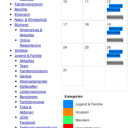
10
11
12
Fahrtenprogramm
*
Training der
Berichte
Kletteraffen
*
Ehrenamt
Klettertraining
Natur- & Klimaschutz
17
18
19
Bücherei
*
Training der
Allgemeines &
Kletteraffen
Aktuelles
*
Online
Klettertraining
Reservierung
24
25
26
Vorträge
*
Training der
Jugend & Familie
Kletteraffen
*
Aktuelles
Klettertraining
Team
31
Fahrtenprogramm
Geckos
Alpensalamander
Kletteraffen
Leistungsgruppe
Kategorien
Bergziegen
Familiengruppe
Jugend & Familie
Fotos &
Gruppen
Aktionen
JDAV
Wandern
Facebook
Sektionsjugendordnung
Veranstaltungen