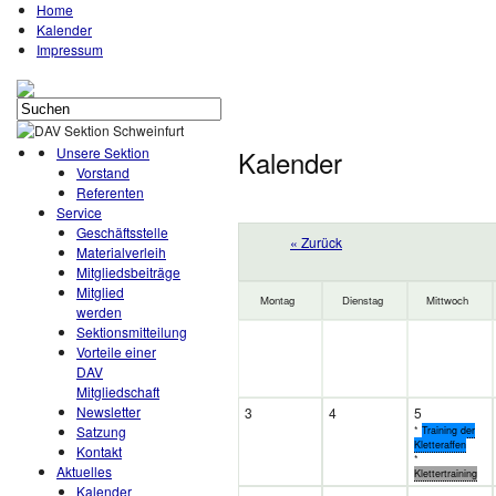
Home
Kalender
Impressum
Unsere Sektion
Kalender
Vorstand
Referenten
Service
Geschäftsstelle
« Zurück
Materialverleih
Mitgliedsbeiträge
Mitglied
Montag
Dienstag
Mittwoch
werden
Sektionsmitteilung
Vorteile einer
DAV
Mitgliedschaft
Newsletter
3
4
5
Satzung
*
Training der
Kletteraffen
Kontakt
*
Aktuelles
Klettertraining
Kalender