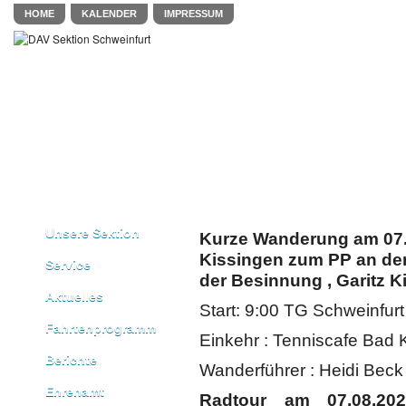
HOME
KALENDER
IMPRESSUM
Unsere Sektion
Kurze Wanderung am 07.
Kissingen zum PP an der
Service
der Besinnung , Garitz 
Aktuelles
Start: 9:00 TG Schweinfurt
Fahrtenprogramm
Einkehr : Tenniscafe Bad 
Berichte
Wanderführer : Heidi Beck
Ehrenamt
Radtour am 07.08.20