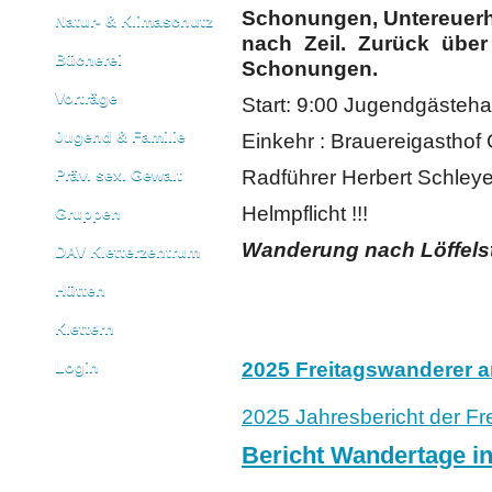
Schonungen, Untereuerh
Natur- & Klimaschutz
nach Zeil. Zurück übe
Bücherei
Schonungen.
Vorträge
Start: 9:00 Jugendgäste
Jugend & Familie
Einkehr : Brauereigasthof G
Präv. sex. Gewalt
Radführer Herbert Schleye
Helmpflicht !!!
Gruppen
Wanderung nach Löffels
DAV Kletterzentrum
Hütten
Klettern
Login
2025 Freitagswanderer a
2025 Jahresbericht der Fr
Bericht Wandertage i