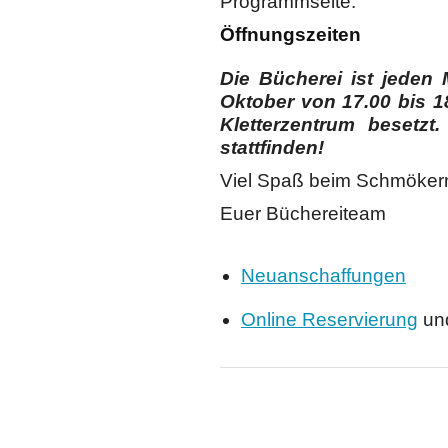
Programmseite.
Öffnungszeiten
Die Bücherei ist jede
Oktober von 17.00 bis 18
Kletterzentrum besetz
stattfinden!
Viel Spaß beim Schmöker
Euer Büchereiteam
Neuanschaffungen
Online Reservierung
und
Copyright ©
DAV Sektion Schweinfurt
- Wir informieren ü