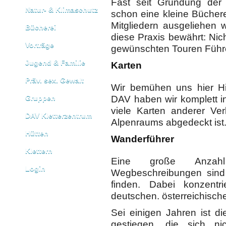
Fast seit Gründung der 
Natur- & Klimaschutz
schon eine kleine Büchere
Mitgliedern ausgeliehen 
Bücherei
diese Praxis bewährt: Nic
Vorträge
gewünschten Touren Führe
Jugend & Familie
Karten
Präv. sex. Gewalt
Wir bemühen uns hier Hi
Gruppen
DAV haben wir komplett i
viele Karten anderer Ver
DAV Kletterzentrum
Alpenraums abgedeckt ist
Hütten
Wanderführer
Klettern
Eine große Anzah
Login
Wegbeschreibungen sind e
finden. Dabei konzentr
deutschen. österreichisch
Sei einigen Jahren ist d
gestiegen, die sich n