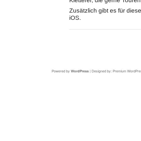
Kletterer, die gerne Toure
Zusätzlich gibt es für dies
iOS.
Copyright ©
DAV Sektion Schweinfurt
- Wir informieren ü
Powered by
| Designed by:
Premium WordPre
WordPress