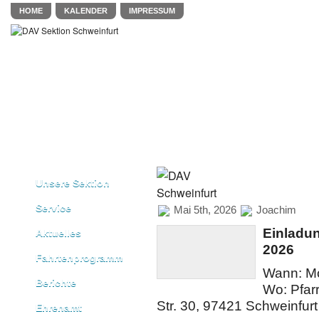
HOME
KALENDER
IMPRESSUM
Unsere Sektion
Service
Mai 5th, 2026
Joachim
Einladu
Aktuelles
2026
Fahrtenprogramm
Wann: Mo
Berichte
Wo: Pfarr
Str. 30, 97421 Schweinfurt
Ehrenamt