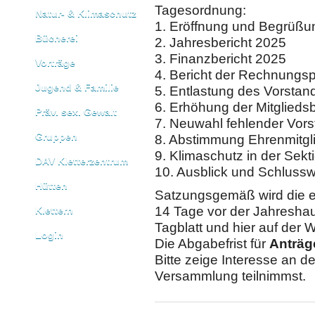
Tagesordnung:
Natur- & Klimaschutz
1. Eröffnung und Begrüßu
Bücherei
2. Jahresbericht 2025
3. Finanzbericht 2025
Vorträge
4. Bericht der Rechnungsp
Jugend & Familie
5. Entlastung des Vorstan
6. Erhöhung der Mitglieds
Präv. sex. Gewalt
7. Neuwahl fehlender Vors
Gruppen
8. Abstimmung Ehrenmitgl
9. Klimaschutz in der Sekt
DAV Kletterzentrum
10. Ausblick und Schlussw
Hütten
Satzungsgemäß wird die e
14 Tage vor der Jahresha
Klettern
Tagblatt und hier auf der W
Login
Die Abgabefrist für
Anträg
Bitte zeige Interesse an d
Versammlung teilnimmst.