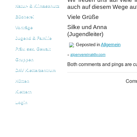
Natur- & Klimaschutz
auch auf diesem Wege au
Viele Grüße
Bücherei
Silke und Anna
Vorträge
(Jugendleiter)
Jugend & Familie
Geposted in
Allgemein
Präv. sex. Gewalt
«
alpenvereinaktiv.com
Gruppen
Both comments and pings are cu
DAV Kletterzentrum
Comm
Hütten
Klettern
Login