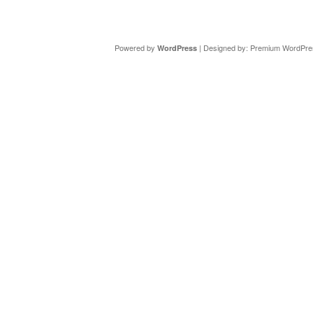
Copyright ©
DAV Sektion Schweinfurt
- Wir informieren ü
Powered by
| Designed by:
Premium WordPre
WordPress