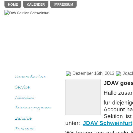
HOME
KALENDER
IMPRESSUM
Dezember 16th, 2013
Joac
Unsere Sektion
JDAV goes
Service
Hallo zus
Aktuelles
für diejeni
Fahrtenprogramm
Account ha
Sektion is
Berichte
unter:
JDAV Schweinfurt
Ehrenamt
Wir freuen uns auf viele 