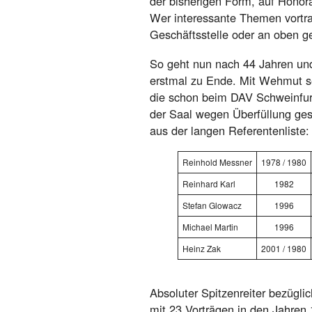
der bisherigen Form, auf Honora
Wer interessante Themen vortra
Geschäftsstelle oder an oben 
So geht nun nach 44 Jahren und
erstmal zu Ende. Mit Wehmut se
die schon beim DAV Schweinfur
der Saal wegen Überfüllung ges
aus der langen Referentenliste:
Reinhold Messner
1978 / 1980
Reinhard Karl
1982
Stefan Glowacz
1996
Michael Martin
1996
Heinz Zak
2001 / 1980
Absoluter Spitzenreiter bezügli
mit 23 Vorträgen in den Jahren 