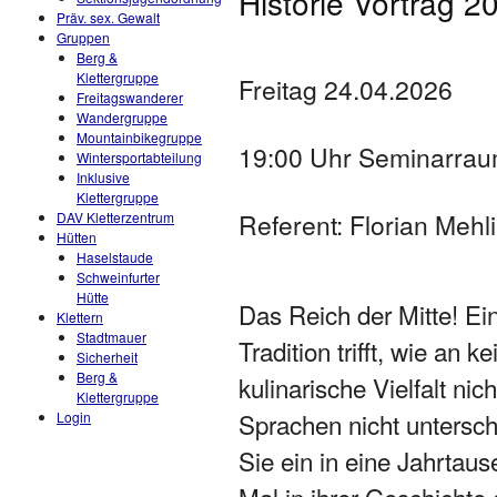
Historie Vortrag 2
Präv. sex. Gewalt
Gruppen
Berg &
Klettergruppe
Freitag 24.04.2026
Freitagswanderer
Wandergruppe
Mountainbikegruppe
19:00 Uhr Seminarraum
Wintersportabteilung
Inklusive
Klettergruppe
Referent: Florian Mehl
DAV Kletterzentrum
Hütten
Haselstaude
Schweinfurter
Hütte
Das Reich der Mitte! Ei
Klettern
Stadtmauer
Tradition trifft, wie an 
Sicherheit
Berg &
kulinarische Vielfalt ni
Klettergruppe
Sprachen nicht untersch
Login
Sie ein in eine Jahrtaus
Mal in ihrer Geschichte a