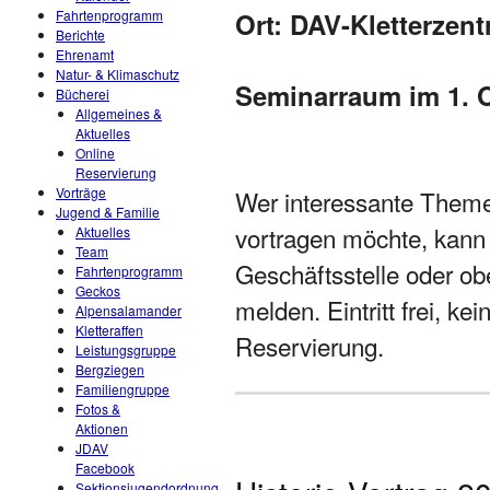
Ort: DAV-Kletterzen
Fahrtenprogramm
Berichte
Ehrenamt
Natur- & Klimaschutz
Seminarraum im 1. O
Bücherei
Allgemeines &
Aktuelles
Online
Reservierung
Vorträge
Wer interessante Theme
Jugend & Familie
vortragen möchte, kann 
Aktuelles
Team
Geschäftsstelle oder o
Fahrtenprogramm
Geckos
melden. Eintritt frei, k
Alpensalamander
Kletteraffen
Reservierung.
Leistungsgruppe
Bergziegen
Familiengruppe
Fotos &
Aktionen
JDAV
Facebook
Sektionsjugendordnung