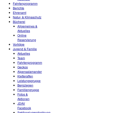
Fahrtenprogramm
Berichte
Ehrenamt
Natur- & Klimaschutz
Bücherei
Allgemeines &
Aktuelles
Online
Reservierung
Vorträge
Jugend & Familie
Aktuelles
Team
Fahrtenprogramm
Geckos
Alpensalamander
Kletteraffen
Leistungsgruppe
Bergziegen
Familiengruppe
Fotos &
Aktionen
JDAV
Facebook
Sektionsjugendordnung