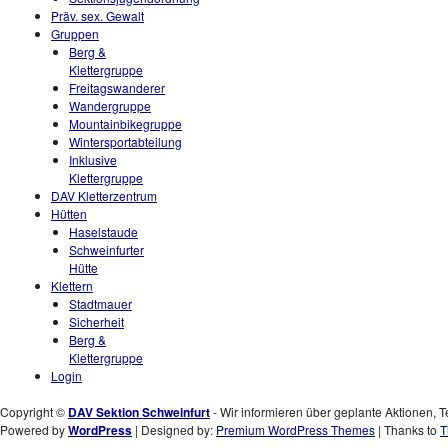
Präv. sex. Gewalt
Gruppen
Berg &
Klettergruppe
Freitagswanderer
Wandergruppe
Mountainbikegruppe
Wintersportabteilung
Inklusive
Klettergruppe
DAV Kletterzentrum
Hütten
Haselstaude
Schweinfurter
Hütte
Klettern
Stadtmauer
Sicherheit
Berg &
Klettergruppe
Login
Copyright ©
DAV Sektion Schweinfurt
- Wir informieren über geplante Aktionen, T
Powered by
WordPress
| Designed by:
Premium WordPress Themes
| Thanks to
T