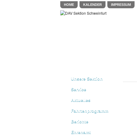
HOME
KALENDER
IMPRESSUM
Unsere Sektion
Service
Aktuelles
Fahrtenprogramm
Berichte
Ehrenamt