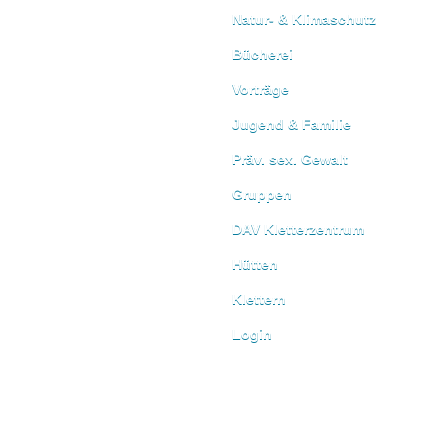
Natur- & Klimaschutz
Bücherei
Vorträge
Jugend & Familie
Präv. sex. Gewalt
Gruppen
DAV Kletterzentrum
Hütten
Klettern
Login