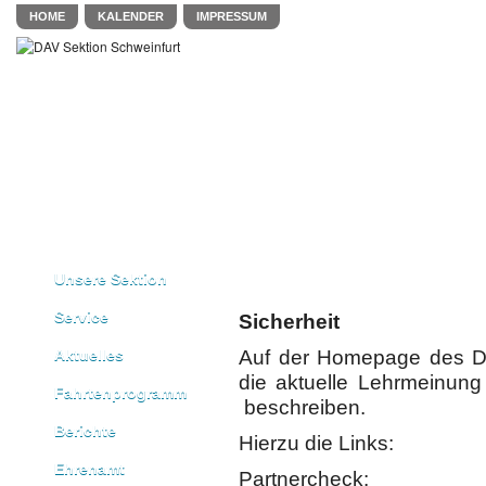
HOME
KALENDER
IMPRESSUM
Unsere Sektion
Service
Sicherheit
Aktuelles
Auf der Homepage des DA
die aktuelle Lehrmeinun
Fahrtenprogramm
beschreiben.
Berichte
Hierzu die Links:
Ehrenamt
Partnercheck: