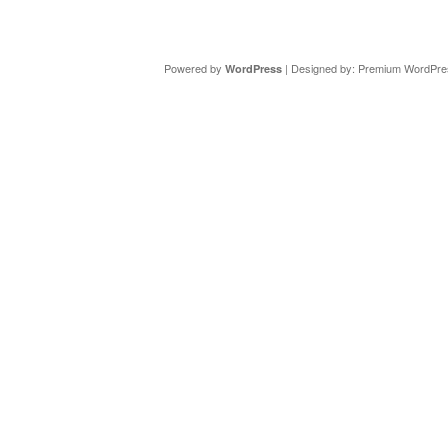
Copyright ©
DAV Sektion Schweinfurt
- Wir informieren ü
Powered by
| Designed by:
Premium WordPre
WordPress