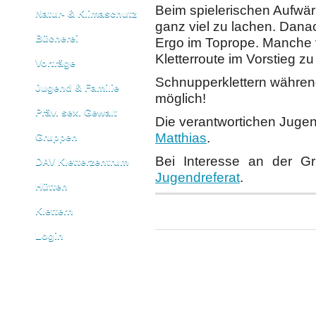
Beim spielerischen Aufwä
Natur- & Klimaschutz
ganz viel zu lachen. Dana
Bücherei
Ergo im Toprope. Manche v
Kletterroute im Vorstieg z
Vorträge
Schnupperklettern während 
Jugend & Familie
möglich!
Präv. sex. Gewalt
Die verantwortichen Jugen
Matthias
.
Gruppen
Bei Interesse an der 
DAV Kletterzentrum
Jugendreferat
.
Hütten
Klettern
Login