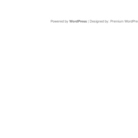
Copyright ©
DAV Sektion Schweinfurt
- Wir informieren ü
Powered by
| Designed by:
Premium WordPre
WordPress