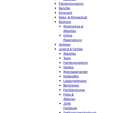
Fahrtenprogramm
Berichte
Ehrenamt
Natur- & Klimaschutz
Bücherei
Allgemeines &
Aktuelles
Online
Reservierung
Vorträge
Jugend & Familie
Aktuelles
Team
Fahrtenprogramm
Geckos
Alpensalamander
Kletteraffen
Leistungsgruppe
Bergziegen
Familiengruppe
Fotos &
Aktionen
JDAV
Facebook
Sektionsjugendordnung