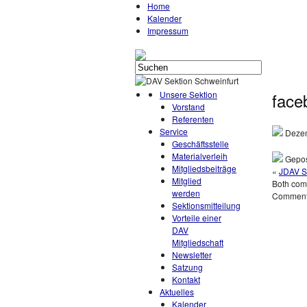
Home
Kalender
Impressum
Unsere Sektion
face
Vorstand
Referenten
Service
Dezem
Geschäftsstelle
Materialverleih
Gepos
Mitgliedsbeiträge
«
JDAV S
Mitglied
Both comm
werden
Comments
Sektionsmitteilung
Vorteile einer
DAV
Mitgliedschaft
Newsletter
Satzung
Kontakt
Aktuelles
Kalender