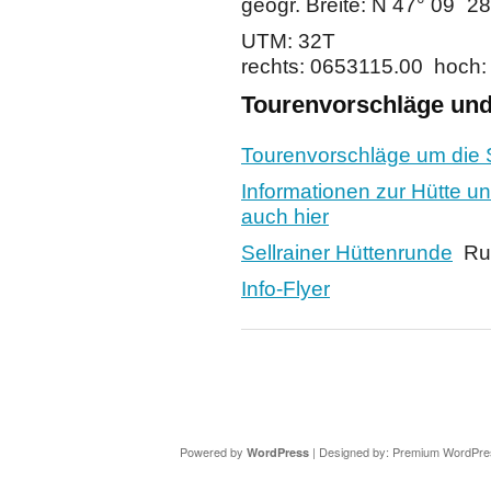
geogr. Breite: N 47° 09` 2
UTM: 32T
rechts: 0653115.00 hoch
Tourenvorschläge und 
Tourenvorschläge um die S
Informationen zur Hütte u
auch hier
Sellrainer Hüttenrunde
Run
Info-Flyer
Copyright ©
DAV Sektion Schweinfurt
- Wir informieren ü
Powered by
| Designed by:
Premium WordPre
WordPress