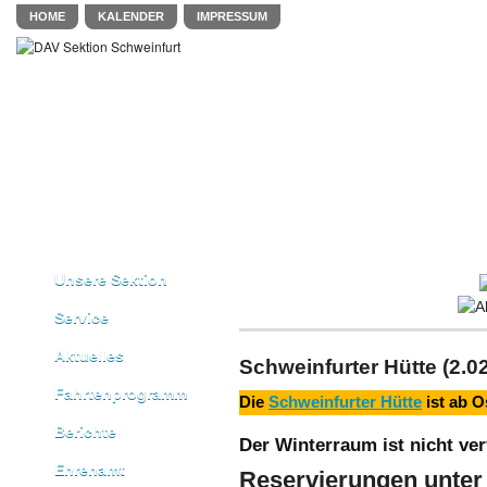
HOME
KALENDER
IMPRESSUM
Unsere Sektion
Service
Aktuelles
Schweinfurter Hütte (2.0
Fahrtenprogramm
Die
Schweinfurter Hütte
ist ab O
Berichte
Der Winterraum ist nicht ver
Ehrenamt
Reservierungen unte