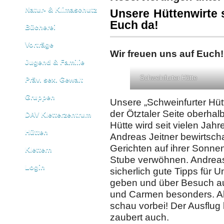
Natur- & Klimaschutz
Unsere Hüttenwirte 
Euch da!
Bücherei
Vorträge
Wir freuen uns auf Euch!
Jugend & Familie
Schweinfurter Hütte
Präv. sex. Gewalt
Gruppen
Unsere „Schweinfurter Hütt
der Ötztaler Seite oberhal
DAV Kletterzentrum
Hütte wird seit vielen Ja
Hütten
Andreas Jeitner bewirtscha
Gerichten auf ihrer Sonnen
Klettern
Stube verwöhnen. Andreas 
Login
sicherlich gute Tipps für
geben und über Besuch au
und Carmen besonders. Al
schau vorbei! Der Ausflug
zaubert auch.