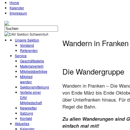
Home
Kalender
Impressum
Unsere Sektion
Wandern in Franken
Vorstand
Referenten
Service
Geschäftsstelle
Materialverleih
Die Wandergruppe
Mitgliedsbeiträge
Mitglied
werden
Wandern in Franken – Die Wand
Sektionsmitteilung
von Ende März bis Ende Oktobe
Vorteile einer
DAV
über Unterfranken hinaus. Für d
Mitgliedschaft
Regel die Bahn.
Newsletter
Satzung
Zu allen Wanderungen sind G
Kontakt
Aktuelles
einfach mal mit!
Kalender