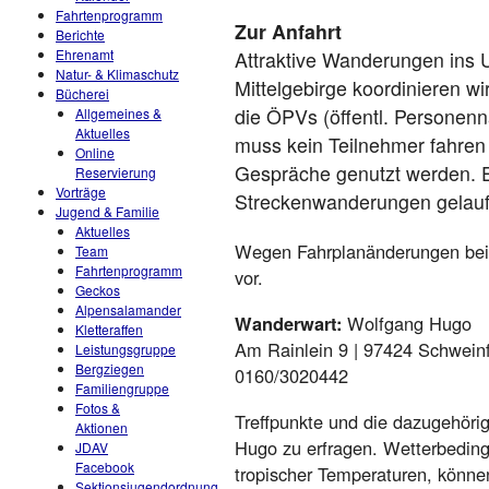
Fahrtenprogramm
Zur Anfahrt
Berichte
Ehrenamt
Attraktive Wanderungen ins 
Natur- & Klimaschutz
Mittelgebirge koordinieren wi
Bücherei
die ÖPVs (öffentl. Personenn
Allgemeines &
Aktuelles
muss kein Teilnehmer fahren 
Online
Gespräche genutzt werden. 
Reservierung
Vorträge
Streckenwanderungen gelau
Jugend & Familie
Aktuelles
Wegen Fahrplanänderungen bei 
Team
Fahrtenprogramm
vor.
Geckos
Alpensalamander
Wanderwart:
Wolfgang Hugo
Kletteraffen
Am Rainlein 9 | 97424 Schweinfu
Leistungsgruppe
Bergziegen
0160/3020442
Familiengruppe
Fotos &
Treffpunkte und die dazugehörig
Aktionen
Hugo zu erfragen. Wetterbeding
JDAV
Facebook
tropischer Temperaturen, könn
Sektionsjugendordnung