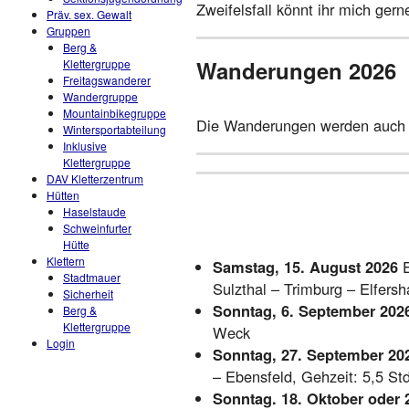
Zweifelsfall könnt ihr mich gern
Präv. sex. Gewalt
Gruppen
Berg &
Wanderungen 2026
Klettergruppe
Freitagswanderer
Wandergruppe
Mountainbikegruppe
Die Wanderungen werden auch 
Wintersportabteilung
Inklusive
Klettergruppe
DAV Kletterzentrum
Hütten
Haselstaude
Schweinfurter
Hütte
Klettern
Samstag, 15. August 2026
E
Stadtmauer
Sulzthal – Trimburg – Elfers
Sicherheit
Sonntag, 6. September 202
Berg &
Klettergruppe
Weck
Login
Sonntag, 27. September 20
– Ebensfeld, Gehzeit: 5,5 Std
Sonntag. 18. Oktober oder 