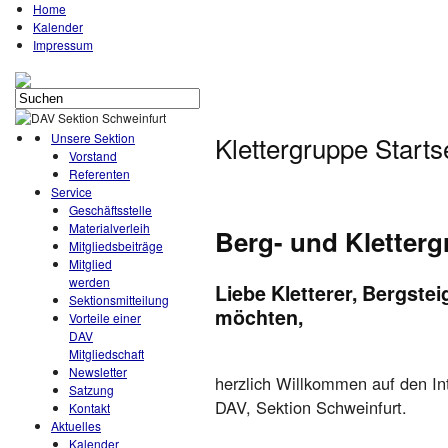
Home
Kalender
Impressum
Unsere Sektion
Klettergruppe Starts
Vorstand
Referenten
Service
Geschäftsstelle
Materialverleih
Berg- und Kletter
Mitgliedsbeiträge
Mitglied
werden
Liebe Kletterer, Bergste
Sektionsmitteilung
möchten,
Vorteile einer
DAV
Mitgliedschaft
Newsletter
herzlich Willkommen auf den Int
Satzung
DAV, Sektion Schweinfurt.
Kontakt
Aktuelles
Kalender