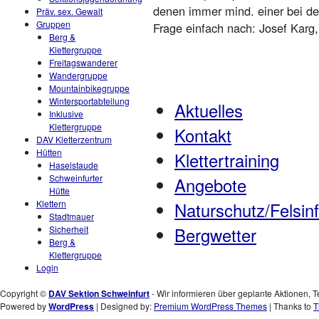
denen immer mind. einer bei d
Präv. sex. Gewalt
Gruppen
Frage einfach nach: Josef Karg
Berg &
Klettergruppe
Freitagswanderer
Wandergruppe
Mountainbikegruppe
Wintersportabteilung
Aktuelles
Inklusive
Klettergruppe
Kontakt
DAV Kletterzentrum
Hütten
Klettertraining
Haselstaude
Schweinfurter
Angebote
Hütte
Klettern
Naturschutz/Felsin
Stadtmauer
Sicherheit
Bergwetter
Berg &
Klettergruppe
Login
Copyright ©
DAV Sektion Schweinfurt
- Wir informieren über geplante Aktionen, T
Powered by
WordPress
| Designed by:
Premium WordPress Themes
| Thanks to
T