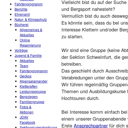
Vielleicht bist du auf der Su
Fahrtenprogramm
und Bergsport nahesteht?
Berichte
Ehrenamt
Vermutlich bist du auch deswege
Natur- & Klimaschutz
Es könnte sein, dass du bei uns
Bücherei
Interesse Klettern und/oder Berg
Allgemeines &
Aktuelles
zu starten.
Online
Reservierung
Wir sind eine Gruppe (keine Abt
Vorträge
Jugend & Familie
der Sektion Schweinfurt, die g
Aktuelles
betreiben.
Team
Das geschieht durch Ausschreib
Fahrtenprogramm
Geckos
Verabredungen unter den Grupp
Alpensalamander
Wir führen regelmäßig Gruppena
Kletteraffen
Themen und Ausbildungskurse fü
Leistungsgruppe
Bergziegen
Hochtouren durch.
Familiengruppe
Fotos &
Bei Interesse komm einfach bei
Aktionen
JDAV
einem unserer Gruppenabende v
Facebook
Erste
Ansprechpartner
für dich 
Sektionsjugendordnung