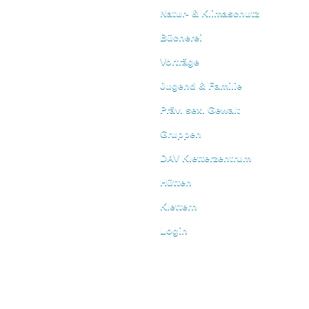
Natur- & Klimaschutz
Bücherei
Vorträge
Jugend & Familie
Präv. sex. Gewalt
Gruppen
DAV Kletterzentrum
Hütten
Klettern
Login