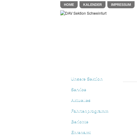
HOME
KALENDER
IMPRESSUM
Unsere Sektion
Service
Aktuelles
Fahrtenprogramm
Berichte
Ehrenamt