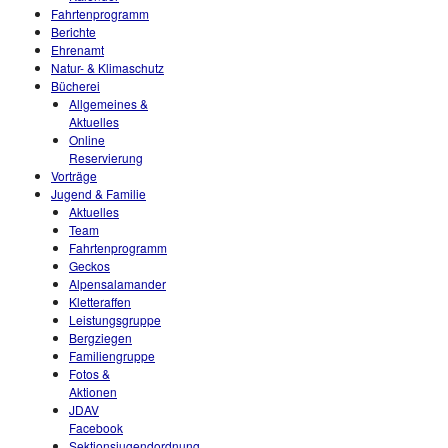
Fahrtenprogramm
Berichte
Ehrenamt
Natur- & Klimaschutz
Bücherei
Allgemeines &
Aktuelles
Online
Reservierung
Vorträge
Jugend & Familie
Aktuelles
Team
Fahrtenprogramm
Geckos
Alpensalamander
Kletteraffen
Leistungsgruppe
Bergziegen
Familiengruppe
Fotos &
Aktionen
JDAV
Facebook
Sektionsjugendordnung