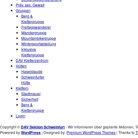
Präv. sex. Gewalt
Gruppen
Berg &
Klettergruppe
Freitagswanderer
Wandergruppe
Mountainbikegruppe
Wintersportabteilung
Inklusive
Klettergruppe
DAV Kletterzentrum
Hütten
Haselstaude
Schweinfurter
Hütte
Klettern
Stadtmauer
Sicherheit
Berg &
Klettergruppe
Login
Copyright ©
DAV Sektion Schweinfurt
- Wir informieren über geplante Aktionen, T
Powered by
WordPress
| Designed by:
Premium WordPress Themes
| Thanks to
T