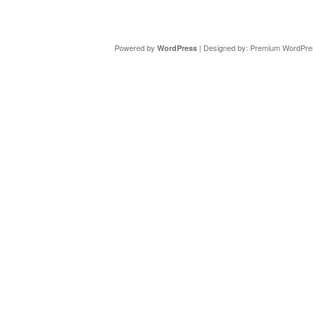
Copyright ©
DAV Sektion Schweinfurt
- Wir informieren ü
Powered by
| Designed by:
Premium WordPre
WordPress