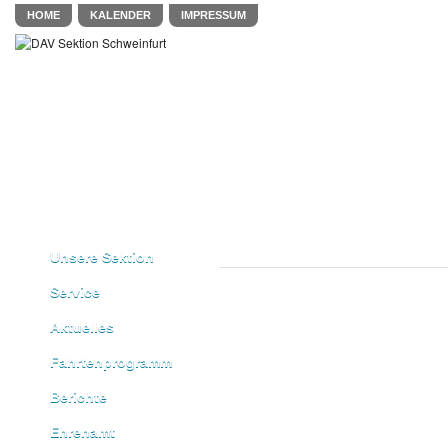
HOME
KALENDER
IMPRESSUM
Unsere Sektion
Service
Aktuelles
Fahrtenprogramm
Berichte
Ehrenamt