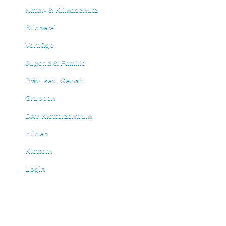
Natur- & Klimaschutz
Bücherei
Vorträge
Jugend & Familie
Präv. sex. Gewalt
Gruppen
DAV Kletterzentrum
Hütten
Klettern
Login