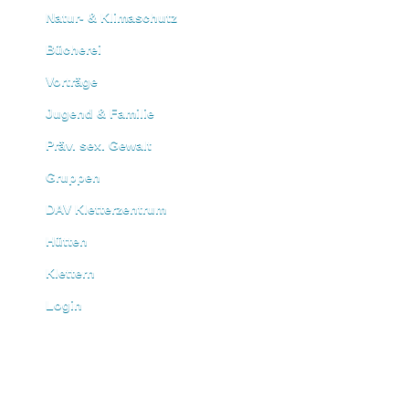
Natur- & Klimaschutz
Bücherei
Vorträge
Jugend & Familie
Präv. sex. Gewalt
Gruppen
DAV Kletterzentrum
Hütten
Klettern
Login