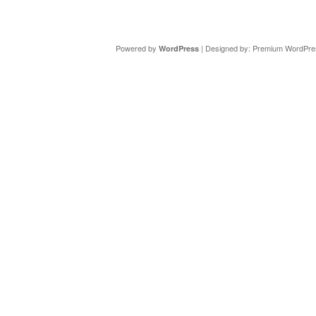
Copyright ©
DAV Sektion Schweinfurt
- Wir informieren ü
Powered by
| Designed by:
Premium WordPre
WordPress