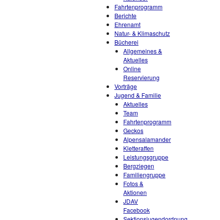
Fahrtenprogramm
Berichte
Ehrenamt
Natur- & Klimaschutz
Bücherei
Allgemeines &
Aktuelles
Online
Reservierung
Vorträge
Jugend & Familie
Aktuelles
Team
Fahrtenprogramm
Geckos
Alpensalamander
Kletteraffen
Leistungsgruppe
Bergziegen
Familiengruppe
Fotos &
Aktionen
JDAV
Facebook
Sektionsjugendordnung