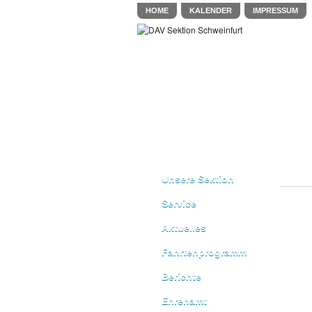
HOME
KALENDER
IMPRESSUM
Unsere Sektion
Service
Aktuelles
Fahrtenprogramm
Berichte
Ehrenamt