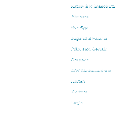
Natur- & Klimaschutz
Bücherei
Vorträge
Jugend & Familie
Präv. sex. Gewalt
Gruppen
DAV Kletterzentrum
Hütten
Klettern
Login