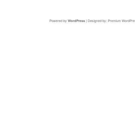
Copyright ©
DAV Sektion Schweinfurt
- Wir informieren ü
Powered by
| Designed by:
Premium WordPre
WordPress