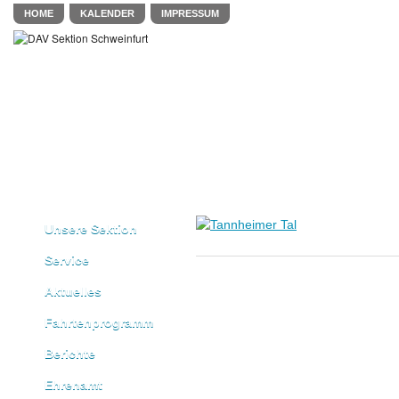
HOME
KALENDER
IMPRESSUM
Unsere Sektion
Service
Aktuelles
Fahrtenprogramm
Berichte
Ehrenamt