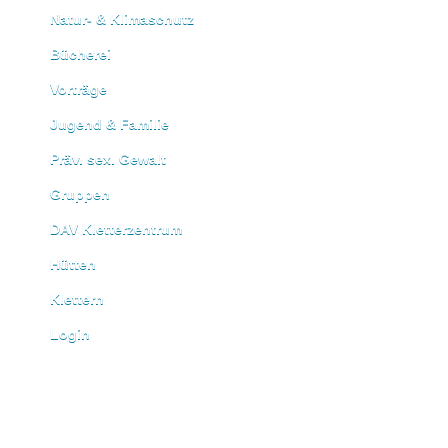
Natur- & Klimaschutz
Bücherei
Vorträge
Jugend & Familie
Präv. sex. Gewalt
Gruppen
DAV Kletterzentrum
Hütten
Klettern
Login