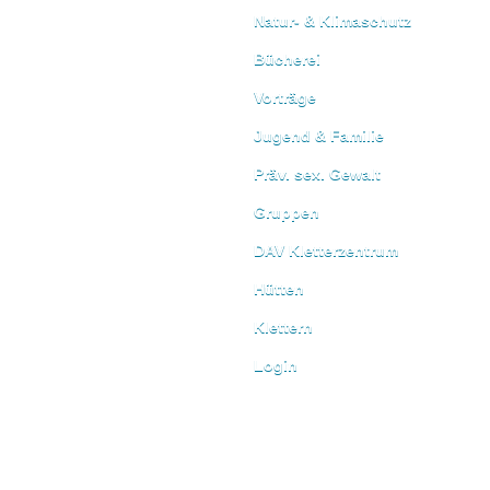
Natur- & Klimaschutz
Bücherei
Vorträge
Jugend & Familie
Präv. sex. Gewalt
Gruppen
DAV Kletterzentrum
Hütten
Klettern
Login