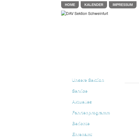
HOME
KALENDER
IMPRESSUM
Unsere Sektion
Service
Aktuelles
Fahrtenprogramm
Berichte
Ehrenamt