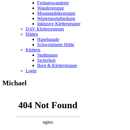
Freitagswanderer
Wandergruppe
Mountainbikegruppe
Wintersportabteilung
Inklusive Klettergruppe
DAV Kletterzentrum
Hütten
Haselstaude
Schweinfurter Hütte
Klettern
Stadtmauer
Sicherheit
Berg & Klettergruppe
Login
Michael