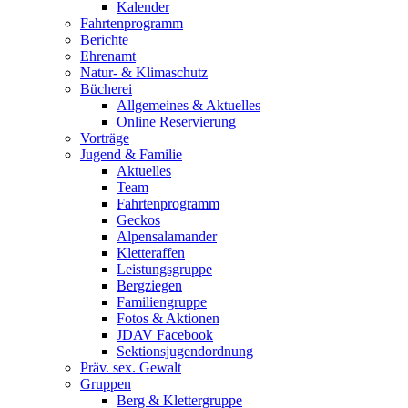
Kalender
Fahrtenprogramm
Berichte
Ehrenamt
Natur- & Klimaschutz
Bücherei
Allgemeines & Aktuelles
Online Reservierung
Vorträge
Jugend & Familie
Aktuelles
Team
Fahrtenprogramm
Geckos
Alpensalamander
Kletteraffen
Leistungsgruppe
Bergziegen
Familiengruppe
Fotos & Aktionen
JDAV Facebook
Sektionsjugendordnung
Präv. sex. Gewalt
Gruppen
Berg & Klettergruppe