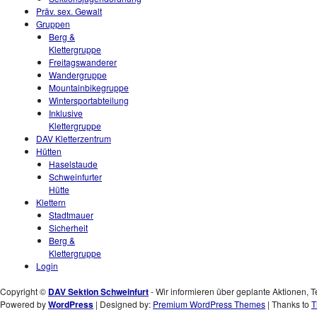
Präv. sex. Gewalt
Gruppen
Berg &
Klettergruppe
Freitagswanderer
Wandergruppe
Mountainbikegruppe
Wintersportabteilung
Inklusive
Klettergruppe
DAV Kletterzentrum
Hütten
Haselstaude
Schweinfurter
Hütte
Klettern
Stadtmauer
Sicherheit
Berg &
Klettergruppe
Login
Copyright ©
DAV Sektion Schweinfurt
- Wir informieren über geplante Aktionen, T
Powered by
WordPress
| Designed by:
Premium WordPress Themes
| Thanks to
T