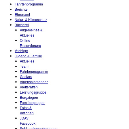
Fahrtenprogramm
Berichte
Ehrenamt
Natur- & Klimaschutz
Bücherei
Allgemeines &
Aktuelles
Online
Reservierung
Vorträge
Jugend & Familie
Aktuelles
Team
Fahrtenprogramm
Geckos
Alpensalamander
Kletteraffen
Leistungsgruppe
Bergziegen
Familiengruppe
Fotos &
Aktionen
JDAV
Facebook
Sektionsjugendordnung