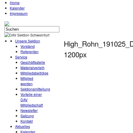
Home
Kalender
Impressum
Unsere Sektion
High_Rohn_191025_D
Vorstand
Referenten
1200px
Service
Geschäftsstelle
Materialverleih
Mitgliedsbeiträge
Mitglied
werden
Sektionsmitteilung
Vorteile einer
DAV
Mitgliedschaft
Newsletter
Satzung
Kontakt
Aktuelles
Kalender