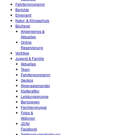
Fahrtenprogramm
Berichte
Ehrenamt
Natur- & Klimaschutz
Bücherei
Allgemeines &
Aktuelles
Online
Reservierung
Vorträge
Jugend & Familie
Aktuelles
Team
Fahrtenprogramm
Geckos
Alpensalamander
Kletteraffen
Leistungsgruppe
Bergziegen
Familiengruppe
Fotos &
Aktionen
JDAV
Facebook
Sektionsjugendordnung