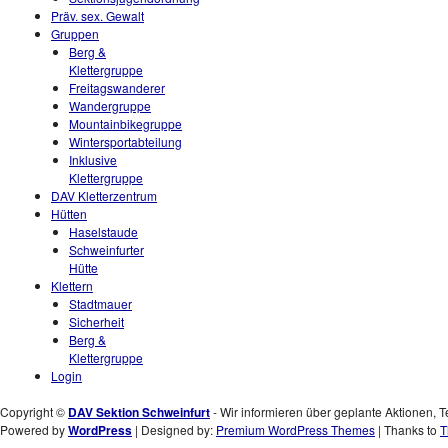
Präv. sex. Gewalt
Gruppen
Berg &
Klettergruppe
Freitagswanderer
Wandergruppe
Mountainbikegruppe
Wintersportabteilung
Inklusive
Klettergruppe
DAV Kletterzentrum
Hütten
Haselstaude
Schweinfurter
Hütte
Klettern
Stadtmauer
Sicherheit
Berg &
Klettergruppe
Login
Copyright ©
DAV Sektion Schweinfurt
- Wir informieren über geplante Aktionen, T
Powered by
WordPress
| Designed by:
Premium WordPress Themes
| Thanks to
T