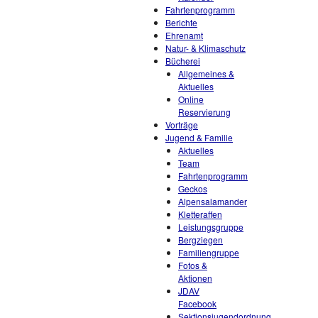
Fahrtenprogramm
Berichte
Ehrenamt
Natur- & Klimaschutz
Bücherei
Allgemeines &
Aktuelles
Online
Reservierung
Vorträge
Jugend & Familie
Aktuelles
Team
Fahrtenprogramm
Geckos
Alpensalamander
Kletteraffen
Leistungsgruppe
Bergziegen
Familiengruppe
Fotos &
Aktionen
JDAV
Facebook
Sektionsjugendordnung