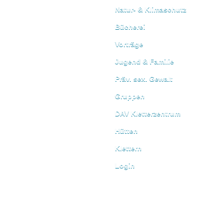
Natur- & Klimaschutz
Bücherei
Vorträge
Jugend & Familie
Präv. sex. Gewalt
Gruppen
DAV Kletterzentrum
Hütten
Klettern
Login