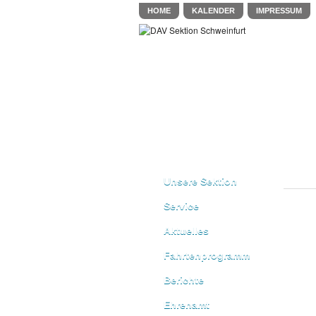
HOME
KALENDER
IMPRESSUM
Unsere Sektion
Service
Aktuelles
Fahrtenprogramm
Berichte
Ehrenamt