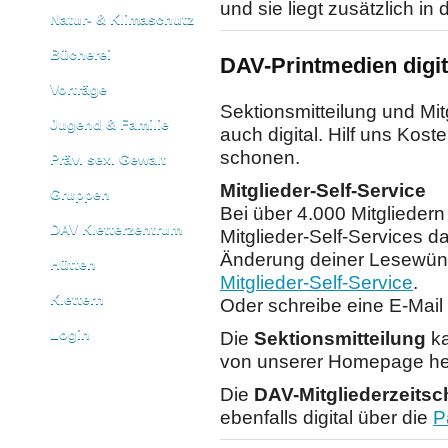
und sie liegt zusätzlich in
Natur- & Klimaschutz
Bücherei
DAV-Printmedien digit
Vorträge
Sektionsmitteilung und Mit
Jugend & Familie
auch digital. Hilf uns Kos
schonen.
Präv. sex. Gewalt
Mitglieder-Self-Service
Gruppen
Bei über 4.000 Mitglieder
DAV Kletterzentrum
Mitglieder-Self-Services d
Änderung deiner Lesewüns
Hütten
Mitglieder-Self-Service
.
Klettern
Oder schreibe eine E-Mail
Login
Die
Sektionsmitteilung
k
von unserer Homepage he
Die
DAV-Mitgliederzeitsc
ebenfalls digital über die
P