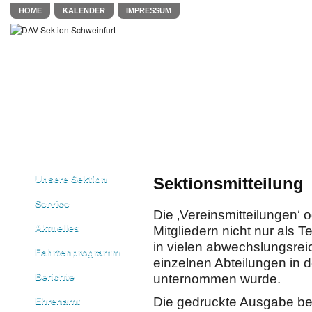
HOME
KALENDER
IMPRESSUM
Unsere Sektion
Sektionsmitteilung
Service
Die ‚Vereinsmitteilungen‘ 
Aktuelles
Mitgliedern nicht nur als 
in vielen abwechslungsrei
Fahrtenprogramm
einzelnen Abteilungen in
Berichte
unternommen wurde.
Die gedruckte Ausgabe be
Ehrenamt