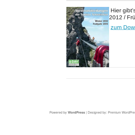
Hier gibt’
2012 / Fr
zum Down
Copyright ©
DAV Sektion Schweinfurt
- Wir informieren ü
Powered by
| Designed by:
Premium WordPre
WordPress