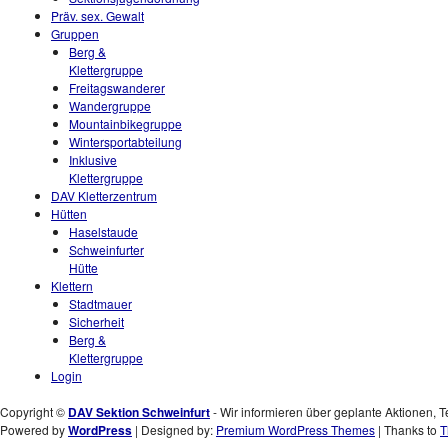
Präv. sex. Gewalt
Gruppen
Berg &
Klettergruppe
Freitagswanderer
Wandergruppe
Mountainbikegruppe
Wintersportabteilung
Inklusive
Klettergruppe
DAV Kletterzentrum
Hütten
Haselstaude
Schweinfurter
Hütte
Klettern
Stadtmauer
Sicherheit
Berg &
Klettergruppe
Login
Copyright ©
DAV Sektion Schweinfurt
- Wir informieren über geplante Aktionen, T
Powered by
WordPress
| Designed by:
Premium WordPress Themes
| Thanks to
T