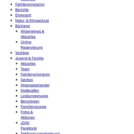
Fahrtenprogramm
Berichte
Ehrenamt
Natur- & Klimaschutz
Bücherei
Allgemeines &
Aktuelles
Online
Reservierung
Vorträge
Jugend & Familie
Aktuelles
Team
Fahrtenprogramm
Geckos
Alpensalamander
Kletteraffen
Leistungsgruppe
Bergziegen
Familiengruppe
Fotos &
Aktionen
JDAV
Facebook
Sektionsjugendordnung