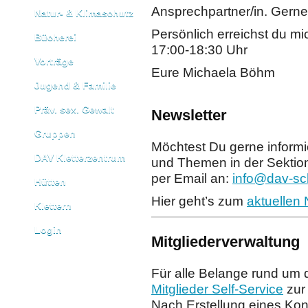
Ansprechpartner/in. Gerne h
Natur- & Klimaschutz
Persönlich erreichst du mi
Bücherei
17:00-18:30 Uhr
Vorträge
Eure Michaela Böhm
Jugend & Familie
Präv. sex. Gewalt
Newsletter
Gruppen
Möchtest Du gerne informie
DAV Kletterzentrum
und Themen in der Sektio
per Email an:
info@dav-sc
Hütten
Hier geht’s zum
aktuellen 
Klettern
Login
Mitgliederverwaltung
Für alle Belange rund um d
Mitglieder Self-Service
zur
Nach Erstellung eines Ko