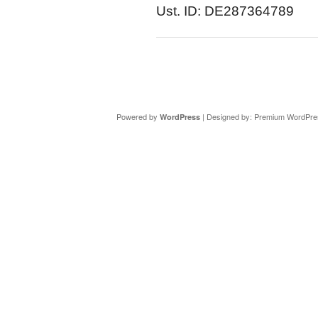
Ust. ID: DE287364789
Copyright ©
DAV Sektion Schweinfurt
- Wir informieren ü
Powered by
| Designed by:
Premium WordPre
WordPress