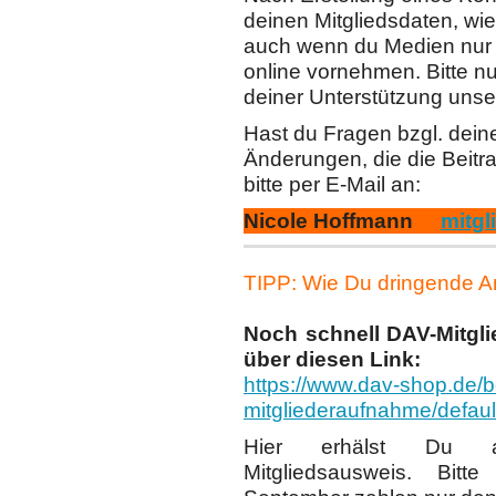
deinen Mitgliedsdaten, w
auch wenn du Medien nur n
online vornehmen. Bitte nu
deiner Unterstützung unse
Hast du Fragen bzgl. deine
Änderungen, die die Beitr
bitte per E-Mail an:
Nicole Hoffmann
mitgl
TIPP:
Wie Du dringende An
Noch schnell DAV-Mitgli
über diesen Link:
https://www.dav-shop.de/b
mitgliederaufnahme/defa
Hier erhälst Du a
Mitgliedsausweis. Bit