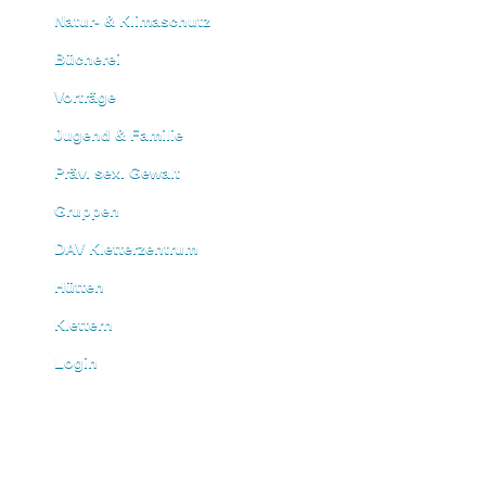
Natur- & Klimaschutz
Bücherei
Vorträge
Jugend & Familie
Präv. sex. Gewalt
Gruppen
DAV Kletterzentrum
Hütten
Klettern
Login