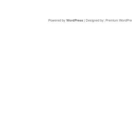
Copyright ©
DAV Sektion Schweinfurt
- Wir informieren ü
Powered by
| Designed by:
Premium WordPre
WordPress