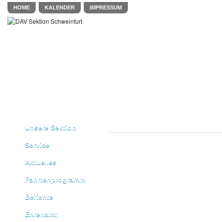
HOME
KALENDER
IMPRESSUM
Unsere Sektion
Service
Aktuelles
Fahrtenprogramm
Berichte
Ehrenamt