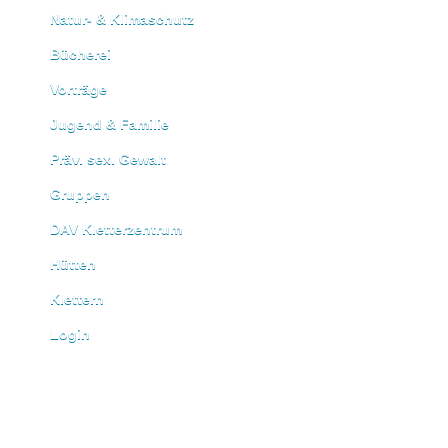
Natur- & Klimaschutz
Bücherei
Vorträge
Jugend & Familie
Präv. sex. Gewalt
Gruppen
DAV Kletterzentrum
Hütten
Klettern
Login