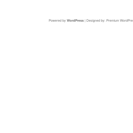
Copyright ©
DAV Sektion Schweinfurt
- Wir informieren ü
Powered by
| Designed by:
Premium WordPre
WordPress