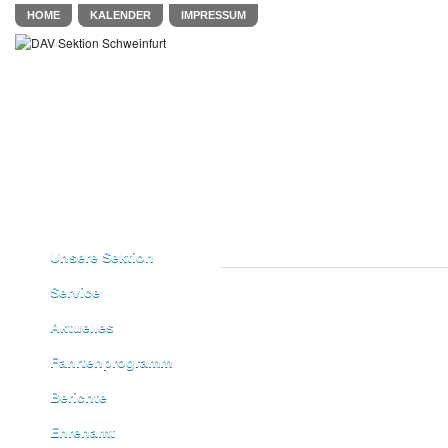
HOME
KALENDER
IMPRESSUM
Unsere Sektion
Service
Aktuelles
Fahrtenprogramm
Berichte
Ehrenamt