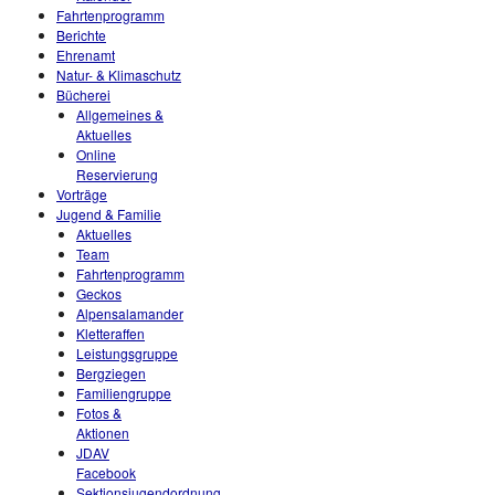
Fahrtenprogramm
Berichte
Ehrenamt
Natur- & Klimaschutz
Bücherei
Allgemeines &
Aktuelles
Online
Reservierung
Vorträge
Jugend & Familie
Aktuelles
Team
Fahrtenprogramm
Geckos
Alpensalamander
Kletteraffen
Leistungsgruppe
Bergziegen
Familiengruppe
Fotos &
Aktionen
JDAV
Facebook
Sektionsjugendordnung