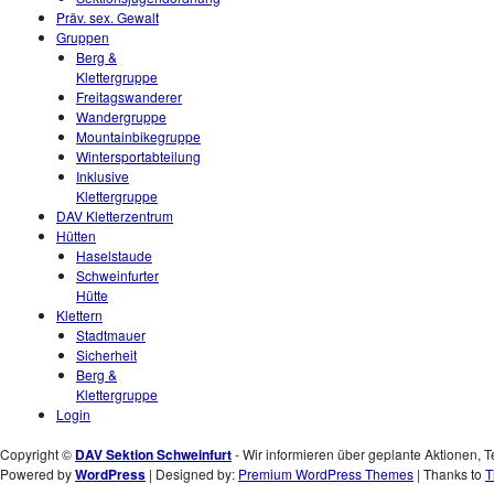
Präv. sex. Gewalt
Gruppen
Berg &
Klettergruppe
Freitagswanderer
Wandergruppe
Mountainbikegruppe
Wintersportabteilung
Inklusive
Klettergruppe
DAV Kletterzentrum
Hütten
Haselstaude
Schweinfurter
Hütte
Klettern
Stadtmauer
Sicherheit
Berg &
Klettergruppe
Login
Copyright ©
DAV Sektion Schweinfurt
- Wir informieren über geplante Aktionen, T
Powered by
WordPress
| Designed by:
Premium WordPress Themes
| Thanks to
T