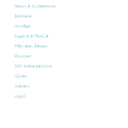
Natur- & Klimaschutz
Bücherei
Vorträge
Jugend & Familie
Präv. sex. Gewalt
Gruppen
DAV Kletterzentrum
Hütten
Klettern
Login