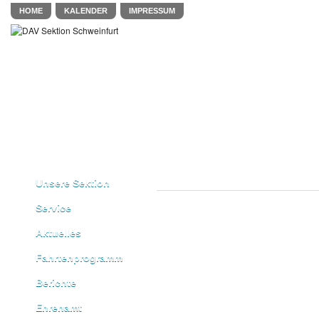
HOME
KALENDER
IMPRESSUM
Unsere Sektion
Service
Aktuelles
Fahrtenprogramm
Berichte
Ehrenamt