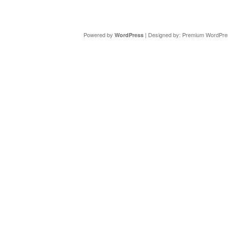
Copyright ©
DAV Sektion Schweinfurt
- Wir informieren ü
Powered by
| Designed by:
Premium WordPre
WordPress