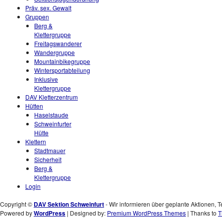
Präv. sex. Gewalt
Gruppen
Berg &
Klettergruppe
Freitagswanderer
Wandergruppe
Mountainbikegruppe
Wintersportabteilung
Inklusive
Klettergruppe
DAV Kletterzentrum
Hütten
Haselstaude
Schweinfurter
Hütte
Klettern
Stadtmauer
Sicherheit
Berg &
Klettergruppe
Login
Copyright ©
DAV Sektion Schweinfurt
- Wir informieren über geplante Aktionen, T
Powered by
WordPress
| Designed by:
Premium WordPress Themes
| Thanks to
T