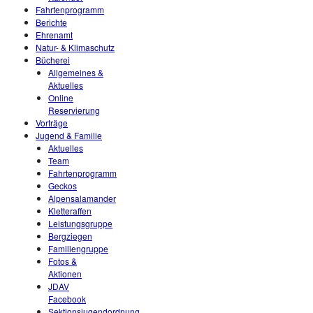
Fahrtenprogramm
Berichte
Ehrenamt
Natur- & Klimaschutz
Bücherei
Allgemeines &
Aktuelles
Online
Reservierung
Vorträge
Jugend & Familie
Aktuelles
Team
Fahrtenprogramm
Geckos
Alpensalamander
Kletteraffen
Leistungsgruppe
Bergziegen
Familiengruppe
Fotos &
Aktionen
JDAV
Facebook
Sektionsjugendordnung