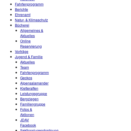
Fahrtenprogramm
Berichte
Ehrenamt
Natur- & Klimaschutz
Bücherei
Allgemeines &
Aktuelles
Online
Reservierung
Vorträge
Jugend & Familie
Aktuelles
Team
Fahrtenprogramm
Geckos
Alpensalamander
Kletteraffen
Leistungsgruppe
Bergziegen
Familiengruppe
Fotos &
Aktionen
JDAV
Facebook
Sektionsjugendordnung