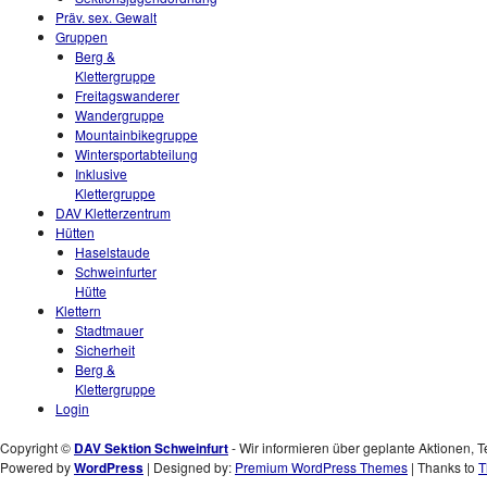
Präv. sex. Gewalt
Gruppen
Berg &
Klettergruppe
Freitagswanderer
Wandergruppe
Mountainbikegruppe
Wintersportabteilung
Inklusive
Klettergruppe
DAV Kletterzentrum
Hütten
Haselstaude
Schweinfurter
Hütte
Klettern
Stadtmauer
Sicherheit
Berg &
Klettergruppe
Login
Copyright ©
DAV Sektion Schweinfurt
- Wir informieren über geplante Aktionen, T
Powered by
WordPress
| Designed by:
Premium WordPress Themes
| Thanks to
T