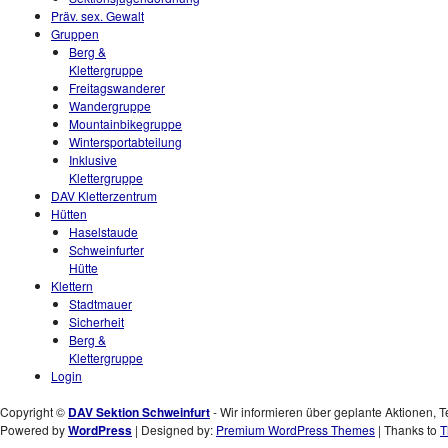
Präv. sex. Gewalt
Gruppen
Berg &
Klettergruppe
Freitagswanderer
Wandergruppe
Mountainbikegruppe
Wintersportabteilung
Inklusive
Klettergruppe
DAV Kletterzentrum
Hütten
Haselstaude
Schweinfurter
Hütte
Klettern
Stadtmauer
Sicherheit
Berg &
Klettergruppe
Login
Copyright ©
DAV Sektion Schweinfurt
- Wir informieren über geplante Aktionen, T
Powered by
WordPress
| Designed by:
Premium WordPress Themes
| Thanks to
T