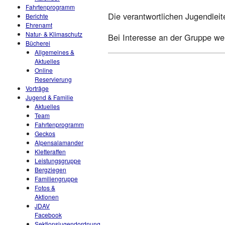
Fahrtenprogramm
Die verantwortlichen Jugendleit
Berichte
Ehrenamt
Natur- & Klimaschutz
Bei Interesse an der Gruppe w
Bücherei
Allgemeines &
Aktuelles
Online
Reservierung
Vorträge
Jugend & Familie
Aktuelles
Team
Fahrtenprogramm
Geckos
Alpensalamander
Kletteraffen
Leistungsgruppe
Bergziegen
Familiengruppe
Fotos &
Aktionen
JDAV
Facebook
Sektionsjugendordnung