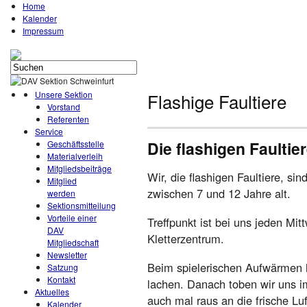
Home
Kalender
Impressum
Unsere Sektion
Flashige Faultiere
Vorstand
Referenten
Service
Die flashigen Faultie
Geschäftsstelle
Materialverleih
Mitgliedsbeiträge
Wir, die flashigen Faultiere, s
Mitglied
zwischen 7 und 12 Jahre alt.
werden
Sektionsmitteilung
Vorteile einer
Treffpunkt ist bei uns jeden Mi
DAV
Kletterzentrum.
Mitgliedschaft
Newsletter
Beim spielerischen Aufwärmen 
Satzung
Kontakt
lachen. Danach toben wir uns i
Aktuelles
auch mal raus an die frische Luf
Kalender