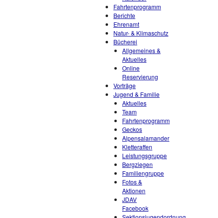
Fahrtenprogramm
Berichte
Ehrenamt
Natur- & Klimaschutz
Bücherei
Allgemeines &
Aktuelles
Online
Reservierung
Vorträge
Jugend & Familie
Aktuelles
Team
Fahrtenprogramm
Geckos
Alpensalamander
Kletteraffen
Leistungsgruppe
Bergziegen
Familiengruppe
Fotos &
Aktionen
JDAV
Facebook
Sektionsjugendordnung