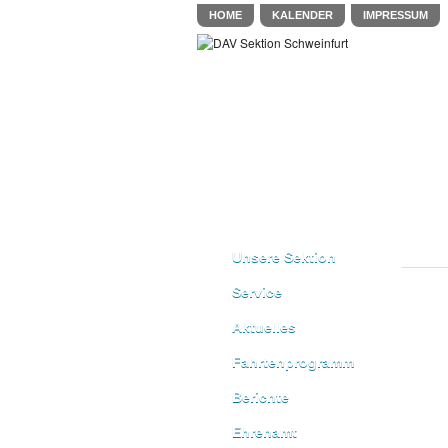
HOME
KALENDER
IMPRESSUM
Unsere Sektion
Service
Aktuelles
Fahrtenprogramm
Berichte
Ehrenamt