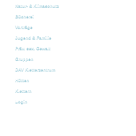
Natur- & Klimaschutz
Bücherei
Vorträge
Jugend & Familie
Präv. sex. Gewalt
Gruppen
DAV Kletterzentrum
Hütten
Klettern
Login