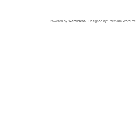
Copyright ©
DAV Sektion Schweinfurt
- Wir informieren ü
Powered by
| Designed by:
Premium WordPre
WordPress