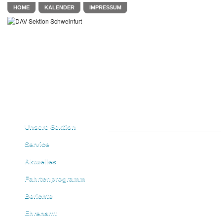
HOME
KALENDER
IMPRESSUM
Unsere Sektion
Service
Aktuelles
Fahrtenprogramm
Berichte
Ehrenamt