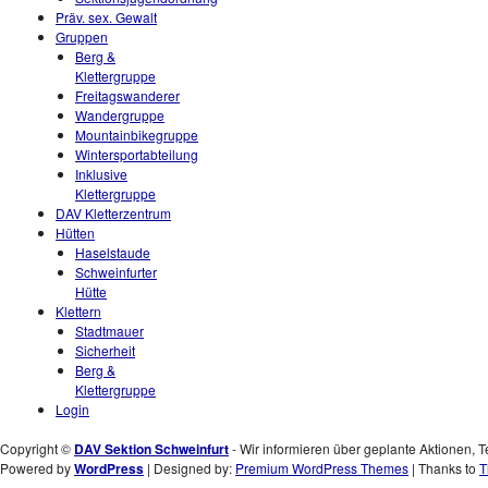
Präv. sex. Gewalt
Gruppen
Berg &
Klettergruppe
Freitagswanderer
Wandergruppe
Mountainbikegruppe
Wintersportabteilung
Inklusive
Klettergruppe
DAV Kletterzentrum
Hütten
Haselstaude
Schweinfurter
Hütte
Klettern
Stadtmauer
Sicherheit
Berg &
Klettergruppe
Login
Copyright ©
DAV Sektion Schweinfurt
- Wir informieren über geplante Aktionen, T
Powered by
WordPress
| Designed by:
Premium WordPress Themes
| Thanks to
T