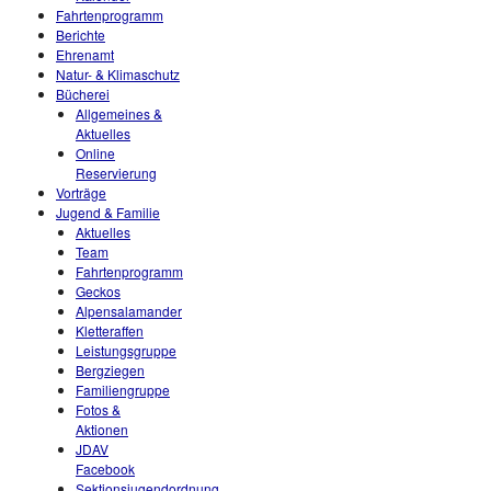
Fahrtenprogramm
Berichte
Ehrenamt
Natur- & Klimaschutz
Bücherei
Allgemeines &
Aktuelles
Online
Reservierung
Vorträge
Jugend & Familie
Aktuelles
Team
Fahrtenprogramm
Geckos
Alpensalamander
Kletteraffen
Leistungsgruppe
Bergziegen
Familiengruppe
Fotos &
Aktionen
JDAV
Facebook
Sektionsjugendordnung