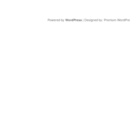
Copyright ©
DAV Sektion Schweinfurt
- Wir informieren ü
Powered by
| Designed by:
Premium WordPre
WordPress