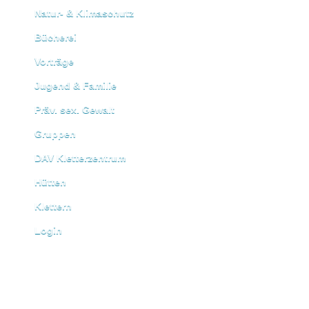
Natur- & Klimaschutz
Bücherei
Vorträge
Jugend & Familie
Präv. sex. Gewalt
Gruppen
DAV Kletterzentrum
Hütten
Klettern
Login