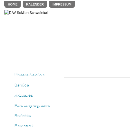
HOME
KALENDER
IMPRESSUM
Unsere Sektion
Service
Aktuelles
Fahrtenprogramm
Berichte
Ehrenamt