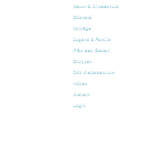
Natur- & Klimaschutz
Bücherei
Vorträge
Jugend & Familie
Präv. sex. Gewalt
Gruppen
DAV Kletterzentrum
Hütten
Klettern
Login