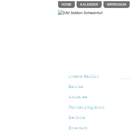
HOME
KALENDER
IMPRESSUM
Unsere Sektion
Service
Aktuelles
Fahrtenprogramm
Berichte
Ehrenamt