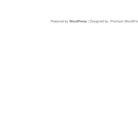
Copyright ©
DAV Sektion Schweinfurt
- Wir informieren ü
Powered by
| Designed by:
Premium WordPre
WordPress