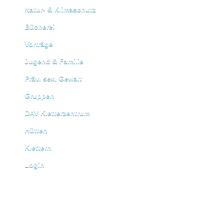
Natur- & Klimaschutz
Bücherei
Vorträge
Jugend & Familie
Präv. sex. Gewalt
Gruppen
DAV Kletterzentrum
Hütten
Klettern
Login