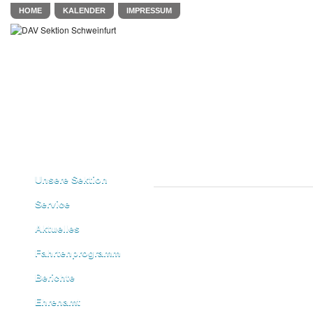
HOME
KALENDER
IMPRESSUM
Unsere Sektion
Service
Aktuelles
Fahrtenprogramm
Berichte
Ehrenamt