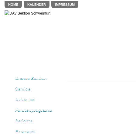
HOME
KALENDER
IMPRESSUM
Unsere Sektion
Service
Aktuelles
Fahrtenprogramm
Berichte
Ehrenamt