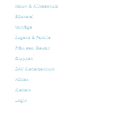
Natur- & Klimaschutz
Bücherei
Vorträge
Jugend & Familie
Präv. sex. Gewalt
Gruppen
DAV Kletterzentrum
Hütten
Klettern
Login