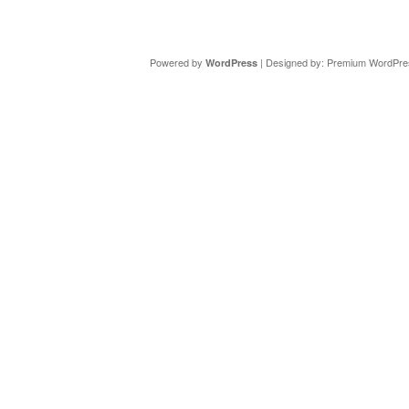
Copyright ©
DAV Sektion Schweinfurt
- Wir informieren ü
Powered by
| Designed by:
Premium WordPre
WordPress