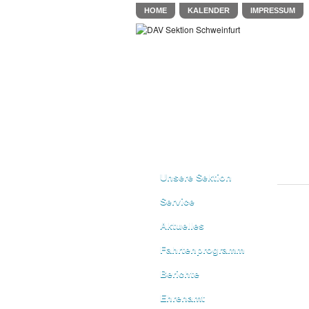
HOME
KALENDER
IMPRESSUM
Unsere Sektion
Service
Aktuelles
Fahrtenprogramm
Berichte
Ehrenamt