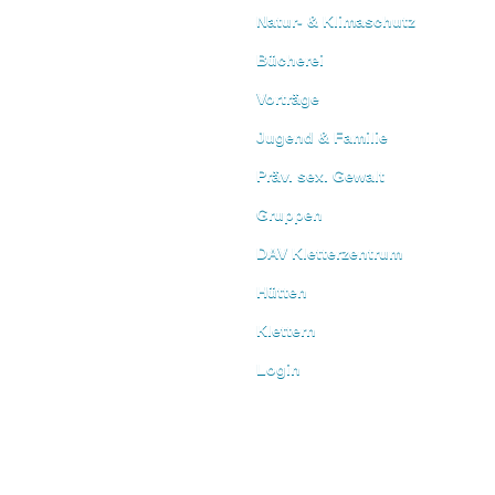
Natur- & Klimaschutz
Bücherei
Vorträge
Jugend & Familie
Präv. sex. Gewalt
Gruppen
DAV Kletterzentrum
Hütten
Klettern
Login